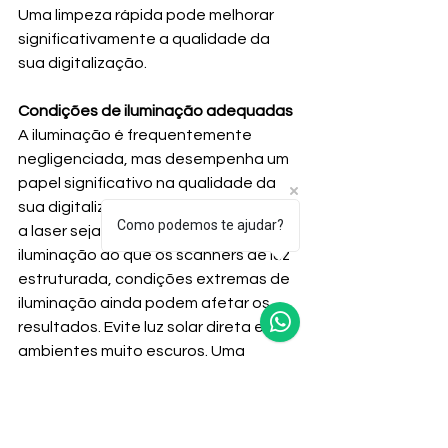
Uma limpeza rápida pode melhorar 
significativamente a qualidade da 
sua digitalização.
Condições de iluminação adequadas
A iluminação é frequentemente 
negligenciada, mas desempenha um 
papel significativo na qualidade da 
sua digitalização. Embora os scanners 
Como podemos te ajudar?
a laser sejam menos sensíveis à 
iluminação do que os scanners de luz 
estruturada, condições extremas de 
iluminação ainda podem afetar os 
resultados. Evite luz solar direta e 
ambientes muito escuros. Uma 
configuração de luz moderada e 
controlada é ideal para obter 
digitalizações precisas.