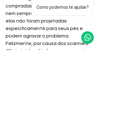
compradas em lojas em seus sapatos 
Como podemos te ajudar?
nem sempre é a melhor ideia, porque 
elas não foram projetadas 
especificamente para seus pés e 
podem agravar o problema.
Felizmente, por causa dos scanners 
3D, é rápido e fácil escanear os pés 
de uma pessoa e usar os dados 
precisos de tamanho para criar 
sapatos ortopédicos ou palmilhas 
personalizados que ajudam a resolver 
seu desconforto. E não são apenas 
sapatos ou palmilhas; os scanners 3D 
também podem auxiliar na criação de 
aparelhos ortopédicos 
personalizados para as pernas ou 
costas para vários procedimentos 
corretivos.