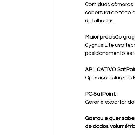
Com duas câmeras H
cobertura de todo o
detalhadas.
Maior precisão graç
Cygnus Lite usa te
posicionamento estáv
APLICATIVO SatPoin
Operação plug-and-
PC SatPoint:
Gerar e exportar d
Gostou e quer saber
de dados volumétri