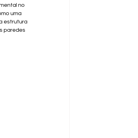
mental no 
como uma 
 estrutura 
s paredes 