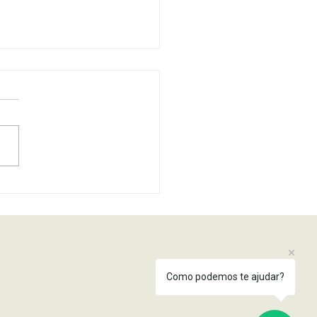
nner Lixel L2 amplia
ciência em
eamento 3D com
o em mobilidade e
dutividade
Como podemos te ajudar?