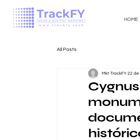
HOME
All Posts
Mkt TrackFY
22 de 
Cygnus
monume
docume
históri