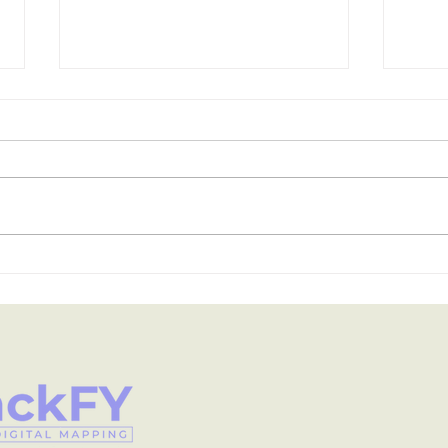
Tecnologia LiDAR
Sca
ganha espaço no
efi
mercado com soluções
map
mais ágeis e acessíveis
foc
pro