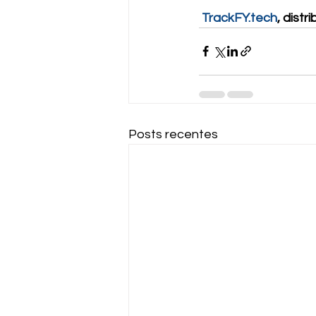
TrackFY.tech
, distr
Posts recentes