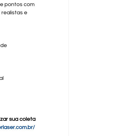
e pontos com 
realistas e 
 de 
al
zar sua coleta 
rlaser.com.br/