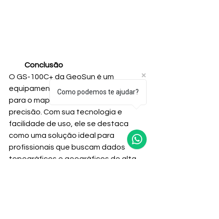
Conclusão
O GS-100C+ da GeoSun é um 
equipamento poderoso e versátil 
Como podemos te ajudar?
para o mapeamento aéreo de alta 
precisão. Com sua tecnologia e 
facilidade de uso, ele se destaca 
como uma solução ideal para 
profissionais que buscam dados 
topográficos e geográficos de alta 
qualidade para diversas aplicações.
Gostou e quer saber mais sobre como 
o GS-100C+ pode otimizar seus 
mapeamentos digitais? Acesse 