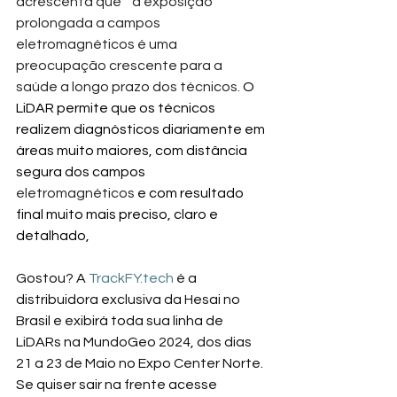
acrescenta que ‘’ a exposição 
prolongada a campos 
eletromagnéticos é uma 
preocupação crescente para a 
saúde a longo prazo dos técnicos. 
O 
LiDAR permite que os técnicos 
realizem diagnósticos diariamente em 
áreas muito maiores, com distância 
segura dos campos 
eletromagnéticos
 e com resultado 
final muito mais preciso, claro e 
detalhado,
Gostou? A 
TrackFY.tech
é a 
distribuidora exclusiva da Hesai no 
Brasil e exibirá toda sua linha de 
LiDARs na MundoGeo 2024, dos dias 
21 a 23 de Maio no Expo Center Norte.
Se quiser sair na frente acesse 