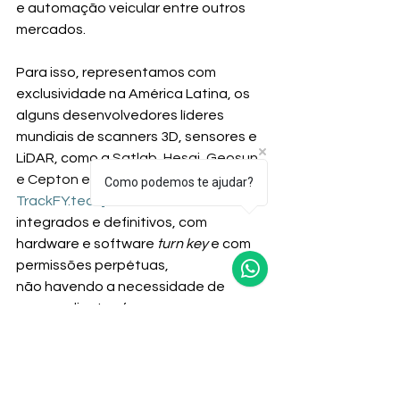
e automação veicular entre outros 
mercados.
Para isso, representamos com 
exclusividade na América Latina, os 
alguns desenvolvedores líderes 
mundiais de scanners 3D, sensores e 
LiDAR, como a
 Satlab, Hesai, Geosun 
e Cepton entre outros.
A diretriz da 
Como podemos te ajudar?
TrackFY.tech
é oferecer sistemas 
integrados e definitivos, com 
hardware e software 
turn key
 e com 
permissões perpétuas, 
não havendo a necessidade de 
nossos clientes fazerem 
incorporações ou contratações 
extras para licenças, 
processamentos e armazenamentos 
de seus scans.