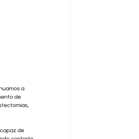
inuamos a 
mento de 
stectomias, 
 capaz de 
ndo conforto, 