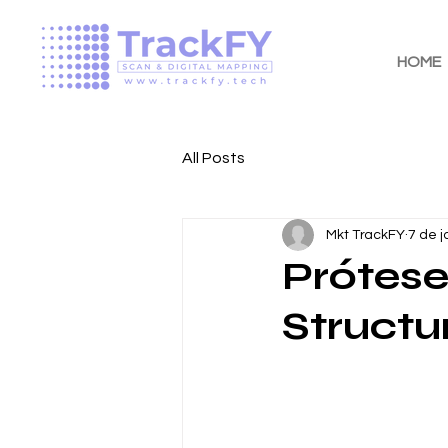
HOME
All Posts
Mkt TrackFY
7 de j
Prótes
Structu