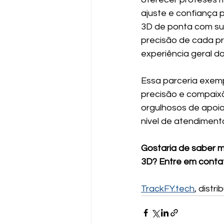
ajuste e confiança p
3D de ponta com su
precisão de cada p
experiência geral 
Essa parceria exemp
precisão e compaixã
orgulhosos de apoia
nível de atendiment
Gostaria de saber 
3D? Entre em conta
TrackFY.tech
, distr