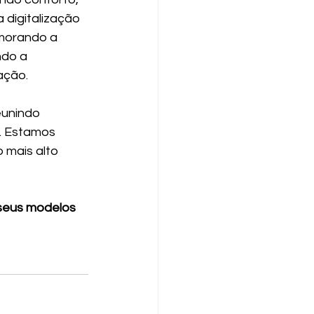
 digitalização 
morando a 
do a 
ação.
eunindo 
. Estamos 
 mais alto 
seus modelos 