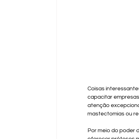
Coisas interessant
capacitar empresas
atenção excepcional
mastectomias ou re
Por meio do poder d
oferecer próteses m