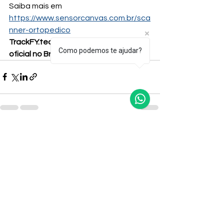
Saiba mais em 
https://www.sensorcanvas.com.br/sca
nner-ortopedico
TrackFY.tech
 - Distribuidor Structure 
Como podemos te ajudar?
oficial no Brasil
Ver tudo
Posts recentes