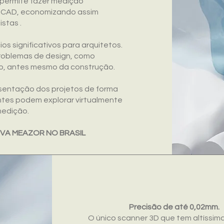
permite fazer medição
em CAD, economizando assim
stas .
os significativos para arquitetos.
problemas de design, como
ado, antes mesmo da construção.
entação dos projetos de forma
ientes podem explorar virtualmente
medição.
IVA MEAZOR NO BRASIL
Precisão de até 0,02mm.
O único scanner 3D que tem altíssim