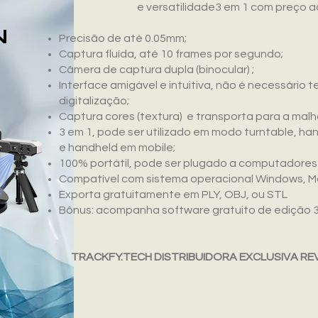
e versatilidade​​3 em 1 com preço a
N
Precisão de até 0.05mm;
Captura fluída, até 10 frames por segundo;
Câmera de captura dupla (binocular) ;
Interface amigável e intuitiva, não é necessár
digitalização;
Captura cores (textura) e transporta para a malh
3 em 1, pode ser utilizado em modo turntable, 
e handheld em mobile;
100% portátil, pode ser plugado a computadores o
Compatível com sistema operacional Windows, Ma
Exporta gratuitamente em PLY, OBJ, ou STL
Bônus: acompanha software gratuito de edição 
TRACKFY.TECH DISTRIBUIDORA EXCLUSIVA RE