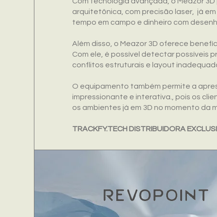
Com tecnologia avançada, o Meazor 3D 
arquitetônica, com precisão laser, já 
tempo em campo e dinheiro com desenhi
Além disso, o Meazor 3D oferece benefíci
Com ele, é possível detectar possíveis 
conflitos estruturais e layout inadequ
O equipamento também permite a apres
impressionante e interativa., pois os cl
os ambientes já em 3D no momento da 
TRACKFY.TECH DISTRIBUIDORA EXCLUS