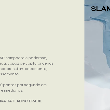
SLA
iDAR compacto e poderoso,
ada, capaz de capturar cenas
alhados instantaneamente,
essamento.
00
pontos por segundo em
 e imediatos.
IVA SATLAB NO BRASIL