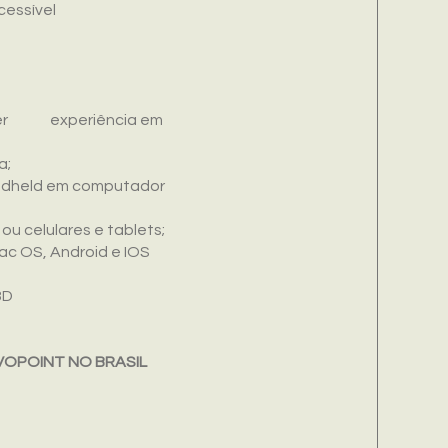
cessível
io ter experiência em
a;
handheld em computador
u celulares e tablets;
c OS, Android e IOS
3D
VOPOINT NO BRASIL